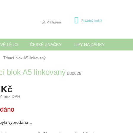
NÁKUPNÍ
Prázdný košík
Přihlášení
KOŠÍK
OVÉ LÉTO
ČESKÉ ZNAČKY
TIPY NA DÁRKY
NOVINK
Trhací blok A5 linkovaný
cí blok A5 linkovaný
B30625
 Kč
Kč bez DPH
odáno
 byla vyprodána…