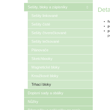
Sešity, bloky a zápisníky
Deta
Sešity linkované
f
Sešity čisté
p
p
Sešity čtverečkované
p
Sešity tečkované
Plánovače
Sketchbooky
Magnetické bloky
Kroužkové bloky
Trhací bloky
Dopisní sady a obálky
Nůžky