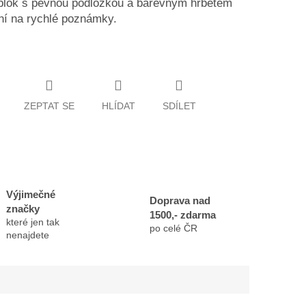
 blok s pevnou podložkou a barevným hřbetem
lní na rychlé poznámky.
ZEPTAT SE
HLÍDAT
SDÍLET
Výjimečné
Doprava nad
značky
1500,- zdarma
které jen tak
po celé ČR
nenajdete