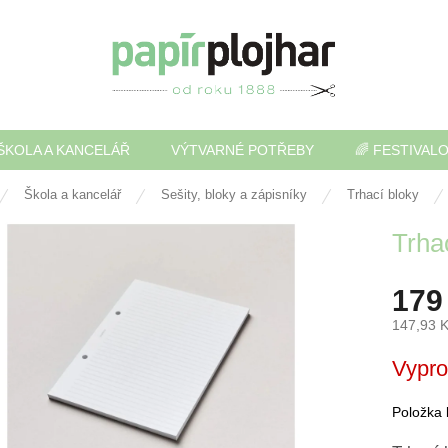
ŠKOLA A KANCELÁŘ
VÝTVARNÉ POTŘEBY
🌈 FESTIVAL
Škola a kancelář
Sešity, bloky a zápisníky
Trhací bloky
Trha
179
147,93 
Měrná
Vypr
cena:
Položka