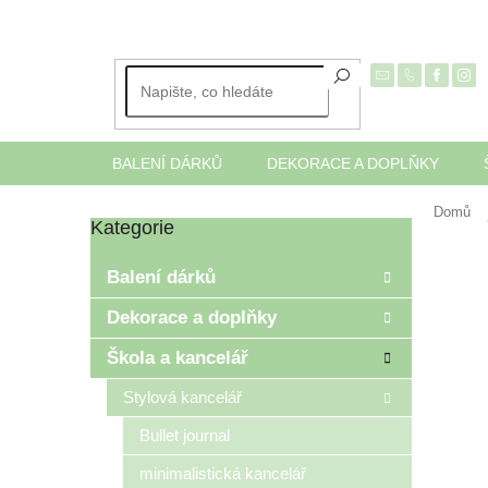
Přejít
na
obsah
BALENÍ DÁRKŮ
DEKORACE A DOPLŇKY
Domů
Kategorie
Přeskočit
P
kategorie
o
Balení dárků
s
t
Dekorace a doplňky
r
Škola a kancelář
a
n
Stylová kancelář
n
í
Bullet journal
p
minimalistická kancelář
a