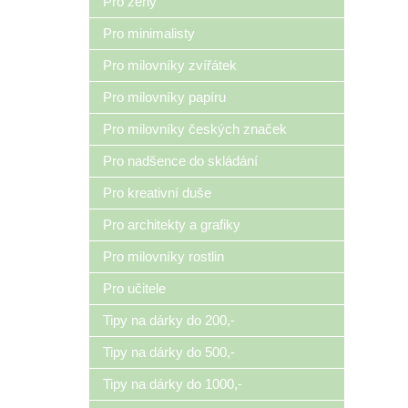
Pro ženy
Pro minimalisty
Pro milovníky zvířátek
Pro milovníky papíru
Pro milovníky českých značek
Pro nadšence do skládání
Pro kreativní duše
Pro architekty a grafiky
Pro milovníky rostlin
Pro učitele
Tipy na dárky do 200,-
Tipy na dárky do 500,-
Tipy na dárky do 1000,-