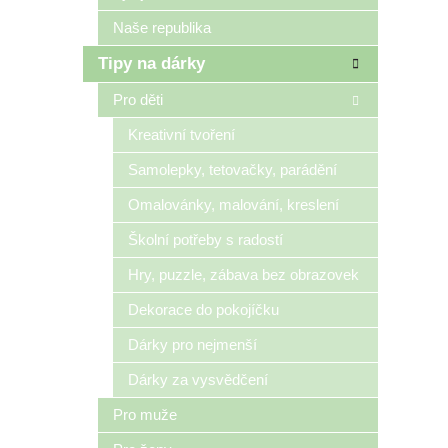
Naše republika
Tipy na dárky
Pro děti
Kreativní tvoření
Samolepky, tetovačky, parádění
Omalovánky, malování, kreslení
Školní potřeby s radostí
Hry, puzzle, zábava bez obrazovek
Dekorace do pokojíčku
Dárky pro nejmenší
Dárky za vysvědčení
Pro muže