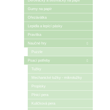
Děrovačky a sešívačky na papír
Gumy na papír
Ořezávátka
Lepidla a lepící pásky
Pravítka
Naučné hry
Puzzle
Psací potřeby
Tužky
Mechanické tužky - mikrotužky
Propisky
Plnicí pera
Kuličková pera