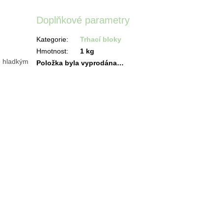
Doplňkové parametry
Kategorie
:
Trhací bloky
Hmotnost
:
1 kg
vě hladkým
Položka byla vyprodána…