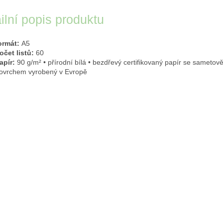
ilní popis produktu
ormát:
A5
očet listů:
60
apír:
90 g/
m²
• přírodní bílá • bezdřevý certifikovaný papír se sameto
ovrchem vyrobený v Evropě