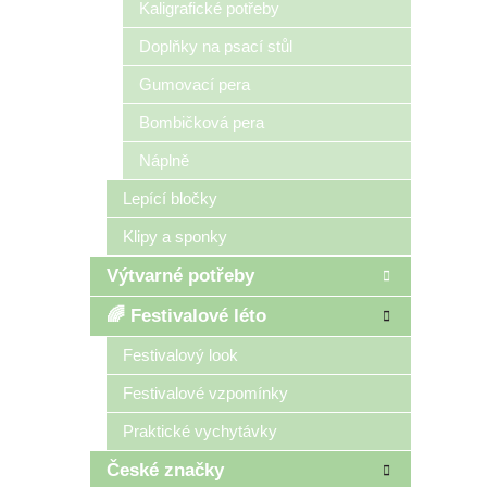
Kaligrafické potřeby
Doplňky na psací stůl
Gumovací pera
Bombičková pera
Náplně
Lepící bločky
Klipy a sponky
Výtvarné potřeby
🌈 Festivalové léto
Festivalový look
Festivalové vzpomínky
Praktické vychytávky
České značky