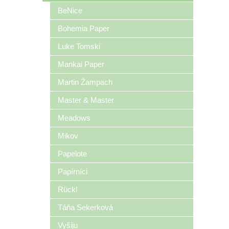
BeNice
Bohemia Paper
Luke Tomski
Mankai Paper
Martin Žampach
Master & Master
Meadows
Mikov
Papelote
Papírníci
Rückl
Táňa Sekerková
Vyšiju