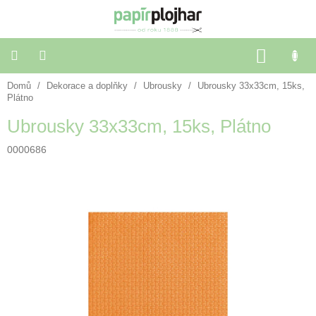
Přejít
na
obsah
NÁKU
KOŠÍK
Domů
/
Dekorace a doplňky
/
Ubrousky
/
Ubrousky 33x33cm, 15ks,
Balení
dárků
Plátno
Ubrousky 33x33cm, 15ks, Plátno
Dekorace
a
0000686
doplňky
Škola
a
kancelář
Výtvarné
potřeby
🌈
Festivalové