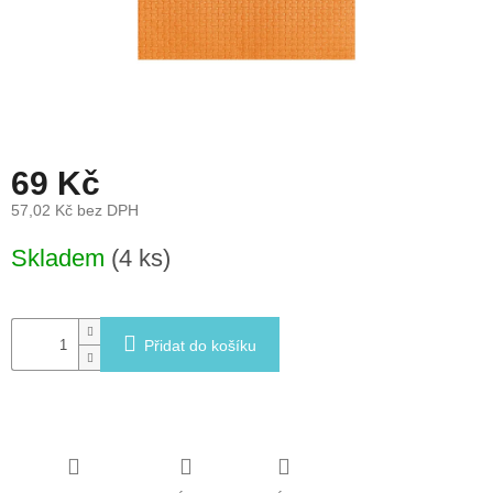
léto
České
značky
Tipy
na
dárky
69 Kč
57,02 Kč bez DPH
Novinky
Měrná
Skladem
(4 ks)
cena:
Prodejny
Přihlášení
Přidat do košíku