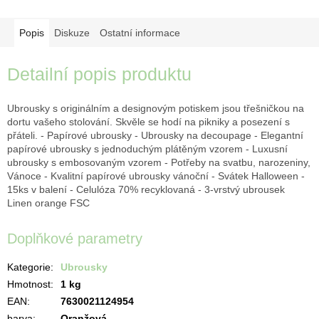
Popis
Diskuze
Ostatní informace
Detailní popis produktu
Ubrousky s originálním a designovým potiskem jsou třešničkou na
dortu vašeho stolování. Skvěle se hodí na pikniky a posezení s
přáteli. - Papírové ubrousky - Ubrousky na decoupage - Elegantní
papírové ubrousky s jednoduchým plátěným vzorem - Luxusní
ubrousky s embosovaným vzorem - Potřeby na svatbu, narozeniny,
Vánoce - Kvalitní papírové ubrousky vánoční - Svátek Halloween -
15ks v balení - Celulóza 70% recyklovaná - 3-vrstvý ubrousek
Linen orange FSC
Doplňkové parametry
Kategorie
:
Ubrousky
Hmotnost
:
1 kg
EAN
:
7630021124954
barva
:
Oranžová