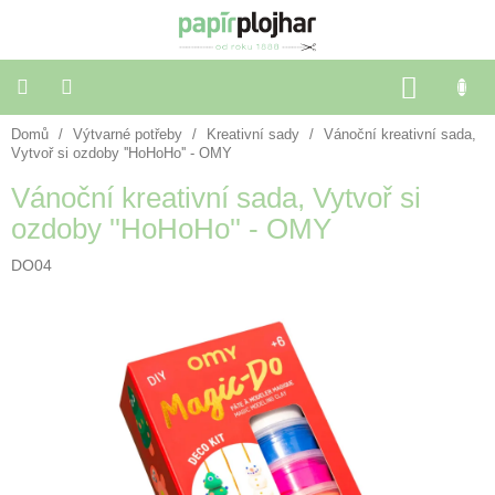
Přejít
na
obsah
NÁKU
KOŠÍK
Domů
/
Výtvarné potřeby
/
Kreativní sady
/
Vánoční kreativní sada,
Balení
dárků
Vytvoř si ozdoby ''HoHoHo'' - OMY
Vánoční kreativní sada, Vytvoř si
Dekorace
ozdoby ''HoHoHo'' - OMY
a
doplňky
DO04
Škola
a
kancelář
Výtvarné
potřeby
🌈
Festivalové