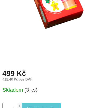
léto
České
značky
Tipy
na
dárky
Novinky
Prodejny
499 Kč
Přihlášení
412,40 Kč bez DPH
Měrná
Skladem
(3 ks)
cena: