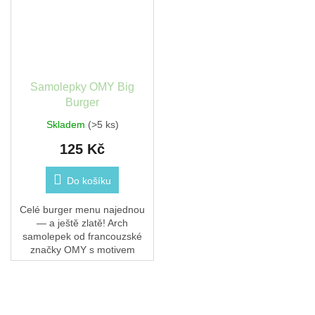
Samolepky OMY Big
Burger
Skladem
(>5 ks)
125 Kč
Do košíku
Celé burger menu najednou
— a ještě zlatě! Arch
samolepek od francouzské
značky OMY s motivem
burger menu — burgery,
hranolky, nápoje a spousta
dalších fun detailů.
Samolepky...