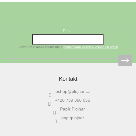
Z
á
Odebírat newsletter
p
a
t
E-mail
í
Vložením e-mailu souhlasíte s
podmínkami ochrany osobních údajů
Kontakt
eshop
@
plojhar.cz
+420 739 360 055
Papír Plojhar
papirplojhar