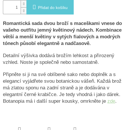
Přidat do košíku
Romantická sada dvou broží s maceškami vnese do
vašeho outfitu jemný květinový nádech. Kombinace
větší a menší květiny v sytých fialových a modrých
tónech působí elegantně a nadčasově.
Detailní výšivka dodává brožím lehkost a přirozený
vzhled. Noste je společně nebo samostatně.
Připněte si ji na své oblíbené sako nebo doplněk a s
elegancí vyjádřete svou botanickou vášeň. Každá brož
má zlatou sponu na zadní straně a je dodávána v
elegantní černé krabičce. Je tedy vhodná i jako dárek.
Botanopia má i další super kousky, omrkněte je
zde
.