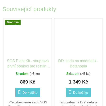
Související produkty
Novinka
SOS Plant Kit - souprava
DIY sada na modrotisk -
první pomoci pro rostliny
Botanopia
BOTANOPIA
Skladem
(>5 ks)
Skladem
(>5 ks)
869 Kč
1 349 Kč
Do košíku
Do košíku
Představujeme sadu SOS
Tato zábavná DIY sada je