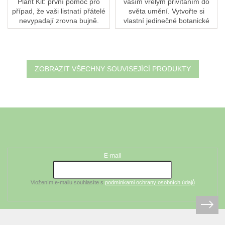
Plant Kit: první pomoc pro
vaším vřelým přivítáním do
případ, že vaši listnatí přátelé
světa umění. Vytvořte si
nevypadají zrovna bujně.
vlastní jedinečné botanické
Chápeme, že i s nejlepší péčí
umělecké tisky a objevte
se naši rostlinní kamarádi
radost z modrotisku, tiskové
někdy mohou...
techniky, která...
ZOBRAZIT VŠECHNY SOUVISEJÍCÍ PRODUKTY
Z
á
Odebírat newsletter
p
a
t
E-mail
í
Vložením e-mailu souhlasíte s
podmínkami ochrany osobních údajů