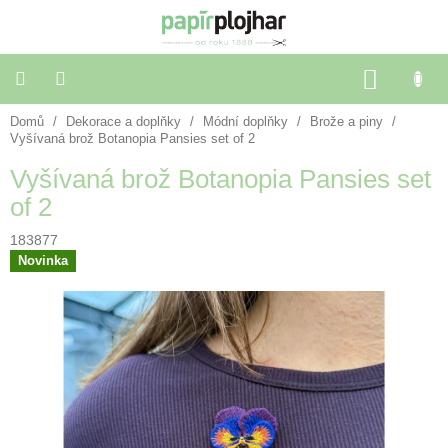
Přejít
na
obsah
NÁKU
KOŠÍK
Domů
/
Dekorace a doplňky
/
Módní doplňky
/
Brože a piny
/
Balení
dárků
Vyšívaná brož Botanopia Pansies set of 2
Vyšívaná brož Botanopia Pansies set
Dekorace
of 2
a
doplňky
183877
Novinka
Škola
a
kancelář
Výtvarné
potřeby
🌈
Festivalové