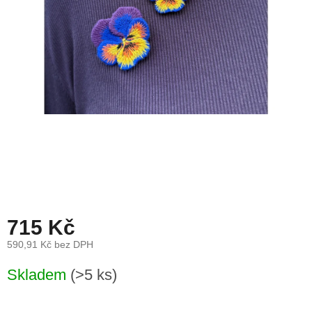
léto
České
značky
Tipy
na
dárky
Novinky
Prodejny
Přihlášení
715 Kč
590,91 Kč bez DPH
Měrná
Skladem
(>5 ks)
cena: