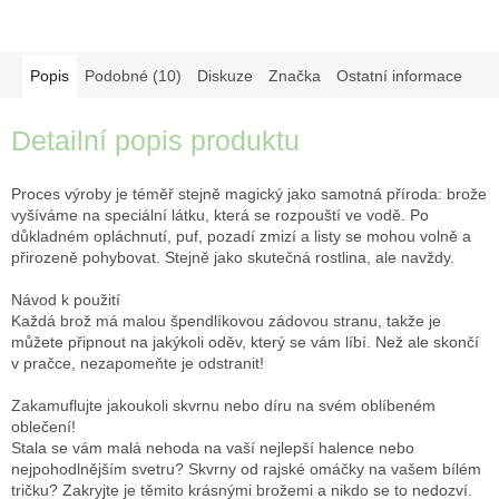
Popis
Podobné (10)
Diskuze
Značka
Ostatní informace
Detailní popis produktu
Proces výroby je téměř stejně magický jako samotná příroda: brože
vyšíváme na speciální látku, která se rozpouští ve vodě. Po
důkladném opláchnutí, puf, pozadí zmizí a listy se mohou volně a
přirozeně pohybovat. Stejně jako skutečná rostlina, ale navždy.
Návod k použití
Každá brož má malou špendlíkovou zádovou stranu, takže je
můžete připnout na jakýkoli oděv, který se vám líbí. Než ale skončí
v pračce, nezapomeňte je odstranit!
Zakamuflujte jakoukoli skvrnu nebo díru na svém oblíbeném
oblečení!
Stala se vám malá nehoda na vaší nejlepší halence nebo
nejpohodlnějším svetru? Skvrny od rajské omáčky na vašem bílém
tričku? Zakryjte je těmito krásnými brožemi a nikdo se to nedozví.