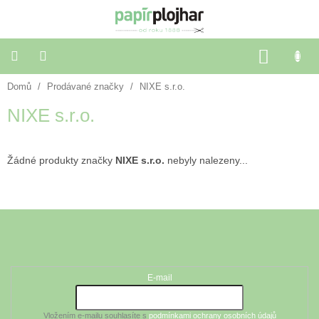
Přejít
na
obsah
NÁKU
KOŠÍK
Domů
/
Prodávané značky
/
NIXE s.r.o.
Balení
dárků
NIXE s.r.o.
Dekorace
a
doplňky
Žádné produkty značky
NIXE s.r.o.
nebyly nalezeny...
Škola
a
Z
kancelář
á
Odebírat newsletter
p
Výtvarné
a
potřeby
t
E-mail
í
🌈
Festivalové
Vložením e-mailu souhlasíte s
podmínkami ochrany osobních údajů