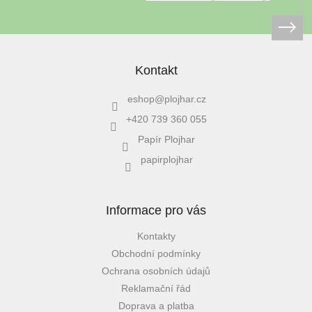
léto
České
značky
Kontakt
Tipy
na
eshop
@
plojhar.cz
dárky
+420 739 360 055
Papír Plojhar
Novinky
papirplojhar
Prodejny
Informace pro vás
Přihlášení
Kontakty
Obchodní podmínky
Ochrana osobních údajů
Reklamační řád
Doprava a platba