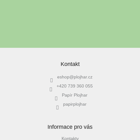
léto
Vložením e-mailu souhlasíte s
podmínkami ochrany osobních
České
údajů
značky
PŘIHLÁSIT SE
Tipy
na
dárky
Kontakt
Novinky
eshop
@
plojhar.cz
Prodejny
+420 739 360 055
Přihlášení
Papír Plojhar
papirplojhar
Informace pro vás
Kontakty