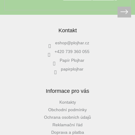
léto
České
značky
Kontakt
Tipy
na
eshop
@
plojhar.cz
dárky
+420 739 360 055
Papír Plojhar
Novinky
papirplojhar
Prodejny
Informace pro vás
Přihlášení
Kontakty
Obchodní podmínky
Ochrana osobních údajů
Reklamační řád
Doprava a platba