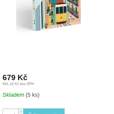
léto
České
značky
Tipy
na
dárky
Novinky
Prodejny
679 Kč
Přihlášení
561,16 Kč bez DPH
Měrná
Skladem
(5 ks)
cena: