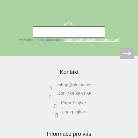
á
Odebírat newsletter
p
a
t
E-mail
í
Vložením e-mailu souhlasíte s
podmínkami ochrany osobních údajů
Kontakt
eshop
@
plojhar.cz
+420 739 360 055
Papír Plojhar
papirplojhar
Informace pro vás