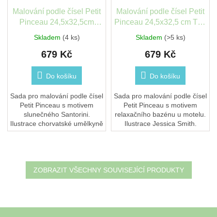
Malování podle čísel Petit
Malování podle čísel Petit
Pinceau 24,5x32,5cm
Pinceau 24,5x32,5 cm The
Santorini
motel pool
Skladem
(4 ks)
Skladem
(>5 ks)
679 Kč
679 Kč
Do košíku
Do košíku
Sada pro malování podle čísel
Sada pro malování podle čísel
Petit Pinceau s motivem
Petit Pinceau s motivem
slunečného Santorini.
relaxačního bazénu u motelu.
Ilustrace chorvatské umělkyně
Ilustrace Jessica Smith.
Maji Tomljanovic. Formát 24,5
Formát 24,5 × 32,5 cm.
× 32,5 cm. Vhodné i pro
Vhodné i pro začátečníky.
začátečníky.
ZOBRAZIT VŠECHNY SOUVISEJÍCÍ PRODUKTY
Z