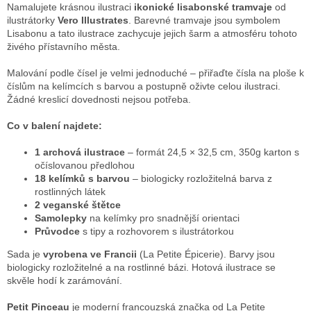
Namalujete krásnou ilustraci
ikonické lisabonské tramvaje
od
ilustrátorky
Vero Illustrates
. Barevné tramvaje jsou symbolem
Lisabonu a tato ilustrace zachycuje jejich šarm a atmosféru tohoto
živého přístavního města.
Malování podle čísel je velmi jednoduché – přiřaďte čísla na ploše k
číslům na kelímcích s barvou a postupně oživte celou ilustraci.
Žádné kreslicí dovednosti nejsou potřeba.
Co v balení najdete:
1 archová ilustrace
– formát 24,5 × 32,5 cm, 350g karton s
očíslovanou předlohou
18 kelímků s barvou
– biologicky rozložitelná barva z
rostlinných látek
2 veganské štětce
Samolepky
na kelímky pro snadnější orientaci
Průvodce
s tipy a rozhovorem s ilustrátorkou
Sada je
vyrobena ve Francii
(La Petite Épicerie). Barvy jsou
biologicky rozložitelné a na rostlinné bázi. Hotová ilustrace se
skvěle hodí k zarámování.
Petit Pinceau
je moderní francouzská značka od La Petite