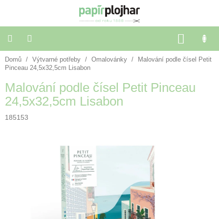
Přejít
na
obsah
NÁKU
KOŠÍK
Domů
/
Výtvarné potřeby
/
Omalovánky
/
Malování podle čísel Petit
Balení
dárků
Pinceau 24,5x32,5cm Lisabon
Malování podle čísel Petit Pinceau
Dekorace
24,5x32,5cm Lisabon
a
doplňky
185153
Škola
a
kancelář
Výtvarné
potřeby
🌈
Festivalové