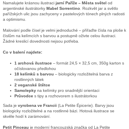
Namalujete krásnou ilustraci
jarní Paříže – Města světel
od
argentinské ilustrátorky
Mabel Sorrentino
. Rozkvět jar a světlo
pařížských ulic jsou zachyceny v pastelových tónech plných radosti
a optimismu.
Malování podle čísel je velmi jednoduché – přiřaďte čísla na ploše k
číslům na kelímcích s barvou a postupně oživte celou ilustraci.
Žádné kreslicí dovednosti nejsou potřeba.
Co v balení najdete:
1 archová ilustrace
– formát 24,5 × 32,5 cm, 350g karton s
očíslovanou předlohou
18 kelímků s barvou
– biologicky rozložitelná barva z
rostlinných látek
2 veganské štětce
Samolepky
na kelímky pro snadnější orientaci
Průvodce
s tipy a rozhovorem s ilustrátorkou
Sada je
vyrobena ve Francii
(La Petite Épicerie). Barvy jsou
biologicky rozložitelné a na rostlinné bázi. Hotová ilustrace se
skvěle hodí k zarámování.
Petit Pinceau
je moderní francouzská značka od La Petite