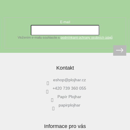
á
Odebírat newsletter
p
a
t
E-mail
í
Vložením e-mailu souhlasíte s
podmínkami ochrany osobních údajů
Kontakt
eshop
@
plojhar.cz
+420 739 360 055
Papír Plojhar
papirplojhar
Informace pro vás