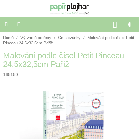
Přejít
na
obsah
NÁKU
KOŠÍK
Domů
/
Výtvarné potřeby
/
Omalovánky
/
Malování podle čísel Petit
Balení
dárků
Pinceau 24,5x32,5cm Paříž
Malování podle čísel Petit Pinceau
Dekorace
24,5x32,5cm Paříž
a
doplňky
185150
Škola
a
kancelář
Výtvarné
potřeby
🌈
Festivalové