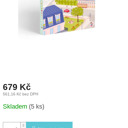
léto
České
značky
Tipy
na
dárky
Novinky
Prodejny
679 Kč
Přihlášení
561,16 Kč bez DPH
Měrná
Skladem
(5 ks)
cena: