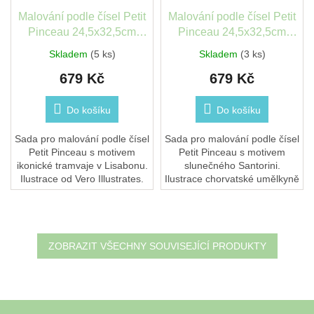
Malování podle čísel Petit
Malování podle čísel Petit
Pinceau 24,5x32,5cm
Pinceau 24,5x32,5cm
Lisabon
Santorini
Skladem
(5 ks)
Skladem
(3 ks)
679 Kč
679 Kč
Do košíku
Do košíku
Sada pro malování podle čísel
Sada pro malování podle čísel
Petit Pinceau s motivem
Petit Pinceau s motivem
ikonické tramvaje v Lisabonu.
slunečného Santorini.
Ilustrace od Vero Illustrates.
Ilustrace chorvatské umělkyně
Formát 24,5 × 32,5 cm.
Maji Tomljanovic. Formát 24,5
Vhodné i pro začátečníky.
× 32,5 cm. Vhodné i pro
začátečníky.
ZOBRAZIT VŠECHNY SOUVISEJÍCÍ PRODUKTY
Z