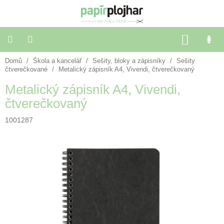
Přejít
na
obsah
NÁKU
KOŠÍK
Domů
/
Škola a kancelář
/
Sešity, bloky a zápisníky
/
Sešity
Balení
dárků
čtverečkované
/
Metalický zápisník A4, Vivendi, čtverečkovaný
Metalický zápisník A4, Vivendi,
Dekorace
čtverečkovaný
a
doplňky
1001287
Škola
a
kancelář
Výtvarné
potřeby
🌈
Festivalové