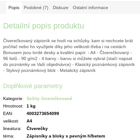
Popis
Podobné (7)
Diskuze
Ostatní informace
Detailní popis produktu
Čtverečkovaný zápisník se hodí na schůzky, kam si nechcete brát
počítač nebo ho využijete díky jeho velikosti třeba i na cestách.
Bonusem jsou tvrdé desky a kvalitní papír. - A4 - Čtverečkovaný -
96 listů - 90 g/m2 - 4 barvy - barvu si můžete vybrat (stačí napsat
do poznámky ve Vaší objednávce) - Klasický poznámkový zápisník
- Stylový poznámkový blok - Metalický zápisník
Doplňkové parametry
Kategorie
:
Sešity čtverečkované
Hmotnost
:
1 kg
EAN
:
4003273654099
velikost
:
A4
lineatura
:
Čtverečky
téma
:
Zápisníky a bloky s pevným hřbetem