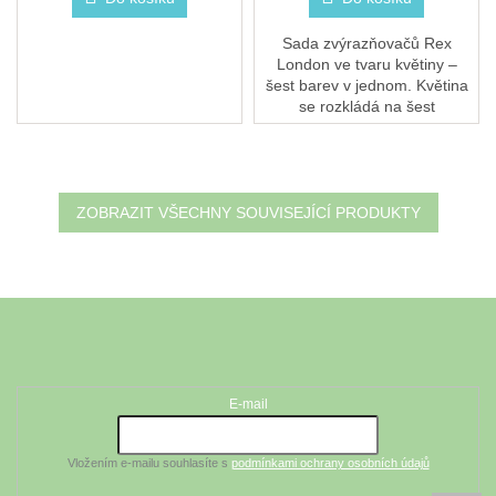
Sada zvýrazňovačů Rex
London ve tvaru květiny –
šest barev v jednom. Květina
se rozkládá na šest
zvýrazňovačů: modrou,
zelenou, žlutou, oranžovou,
růžovou a fialovou. Barevný
a...
ZOBRAZIT VŠECHNY SOUVISEJÍCÍ PRODUKTY
Z
á
Odebírat newsletter
p
a
t
E-mail
í
Vložením e-mailu souhlasíte s
podmínkami ochrany osobních údajů