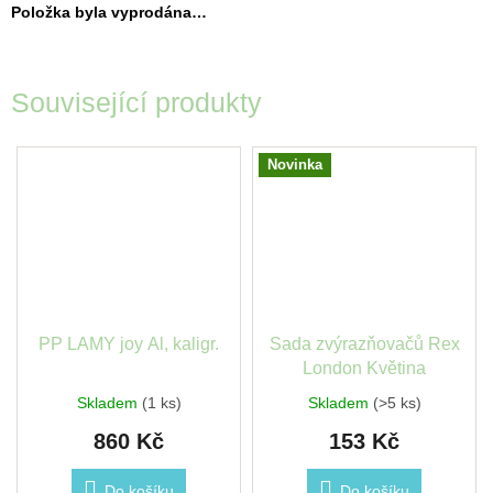
Položka byla vyprodána…
Související produkty
Novinka
PP LAMY joy Al, kaligr.
Sada zvýrazňovačů Rex
London Květina
Skladem
(1 ks)
Skladem
(>5 ks)
860 Kč
153 Kč
Do košíku
Do košíku