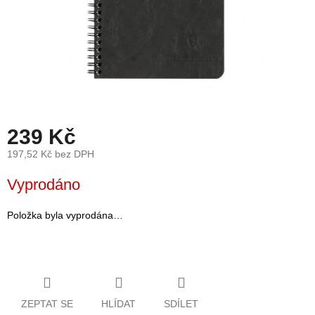
léto
České
značky
Tipy
na
dárky
239 Kč
Novinky
197,52 Kč bez DPH
Měrná
Vyprodáno
Prodejny
cena:
Přihlášení
Položka byla vyprodána…
ZEPTAT SE
HLÍDAT
SDÍLET