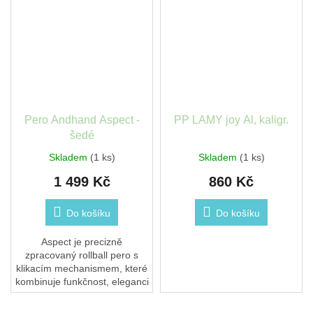
Pero Andhand Aspect -
PP LAMY joy Al, kaligr.
šedé
Skladem
(1 ks)
Skladem
(1 ks)
1 499 Kč
860 Kč
Do košíku
Do košíku
Aspect je precizně
zpracovaný rollball pero s
klikacím mechanismem, které
kombinuje funkčnost, eleganci
a radost z každodenního
psaní – ať jste kdekoliv.