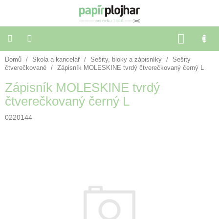
Přejít
na
obsah
NÁKU
KOŠÍK
Domů
/
Škola a kancelář
/
Sešity, bloky a zápisníky
/
Sešity
Balení
dárků
čtverečkované
/
Zápisník MOLESKINE tvrdý čtverečkovaný černý L
Zápisník MOLESKINE tvrdý
Dekorace
čtverečkovaný černý L
a
doplňky
0220144
Škola
a
kancelář
Výtvarné
potřeby
🌈
Festivalové