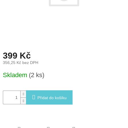
léto
České
značky
Tipy
na
dárky
399 Kč
Novinky
356,25 Kč bez DPH
Měrná
Skladem
(2 ks)
Prodejny
cena:
Přihlášení
Přidat do košíku