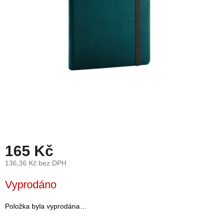
léto
České
značky
Tipy
na
dárky
Novinky
Prodejny
165 Kč
Přihlášení
136,36 Kč bez DPH
Měrná
Vyprodáno
cena:
Položka byla vyprodána…