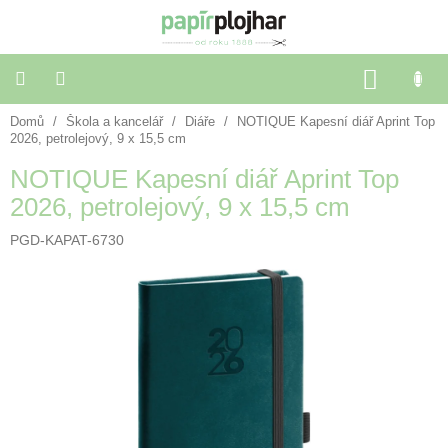
Přejít
na
obsah
NÁKU
KOŠÍK
Domů
/
Škola a kancelář
/
Diáře
/
NOTIQUE Kapesní diář Aprint Top
Balení
dárků
2026, petrolejový, 9 x 15,5 cm
NOTIQUE Kapesní diář Aprint Top
Dekorace
2026, petrolejový, 9 x 15,5 cm
a
doplňky
PGD-KAPAT-6730
Škola
a
kancelář
Výtvarné
potřeby
🌈
Festivalové