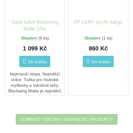
Sada tužek Blackwing
PP LAMY joy Al, kaligr.
Matte 12ks
Skladem
(5 ks)
Skladem
(1 ks)
1 099 Kč
860 Kč
Do košíku
Do košíku
Nejtmavší stopa. Nejměkčí
srdce. Tužka pro hluboké
myšlenky a odvážné tahy.
Blackwing Matte je nejměkčí
tužka z celé kolekce – ideální
pro umělce, hudebníky a
všechny, kteří...
ZOBRAZIT VŠECHNY SOUVISEJÍCÍ PRODUKTY