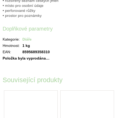
• rozšířený seznam českých jmen
• místo pro osobní údaje
• perforované růžky
• prostor pro poznámky
Doplňkové parametry
Kategorie
:
Diáře
Hmotnost
:
1 kg
EAN
:
8595689358310
Položka byla vyprodána…
Související produkty