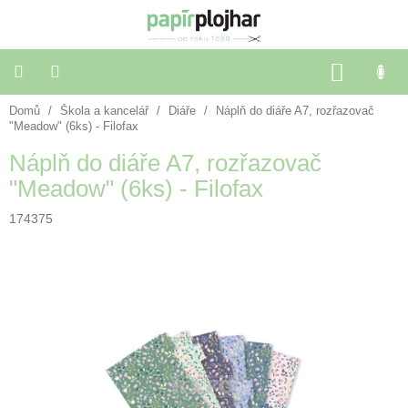
Přejít
na
obsah
NÁKU
KOŠÍK
Domů
/
Škola a kancelář
/
Diáře
/
Náplň do diáře A7, rozřazovač
Balení
dárků
"Meadow" (6ks) - Filofax
Náplň do diáře A7, rozřazovač
Dekorace
"Meadow" (6ks) - Filofax
a
doplňky
174375
Škola
a
kancelář
Výtvarné
potřeby
🌈
Festivalové