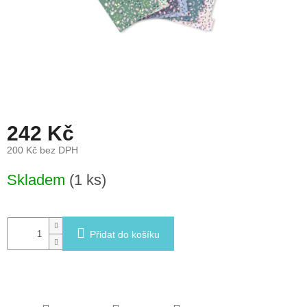
léto
České
značky
Tipy
na
dárky
242 Kč
Novinky
200 Kč bez DPH
Měrná
Skladem
(1 ks)
Prodejny
cena:
Přihlášení
Přidat do košíku