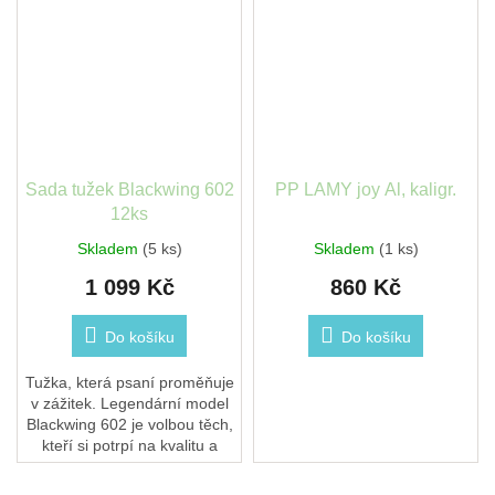
Sada tužek Blackwing 602
PP LAMY joy Al, kaligr.
12ks
Skladem
(5 ks)
Skladem
(1 ks)
1 099 Kč
860 Kč
Do košíku
Do košíku
Tužka, která psaní proměňuje
v zážitek. Legendární model
Blackwing 602 je volbou těch,
kteří si potrpí na kvalitu a
smysluplné detaily. S
ikonickým hranatým kovovým