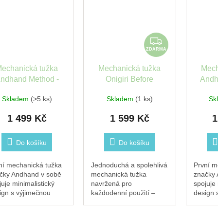
ZDARMA
ZDARMA
echanická tužka
Mechanická tužka
Mech
ndhand Method -
Onigiri Before
Andh
černá
breakfast - silver raw
Skladem
(>5 ks)
Skladem
(1 ks)
Sk
1 499 Kč
1 599 Kč
1
Do košíku
Do košíku
ní mechanická tužka
Jednoduchá a spolehlivá
První m
čky Andhand v sobě
mechanická tužka
značky 
juje minimalistický
navržená pro
spojuje 
ign s výjimečnou
každodenní použití –
design 
kčností. Vyrobená z
ideální na cesty i
funkčno
ivního hliníku,
pracovní stůl. Lehká
masivní