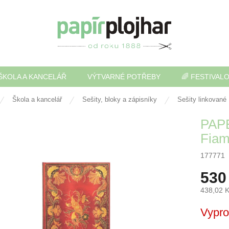
ŠKOLA A KANCELÁŘ
VÝTVARNÉ POTŘEBY
🌈 FESTIVAL
Škola a kancelář
Sešity, bloky a zápisníky
Sešity linkované
PAP
Fiam
177771
530
438,02 
Měrná
Vypr
cena: