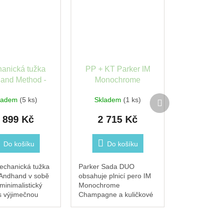
anická tužka
PP + KT Parker IM
and Method -
Monochrome
mosaz
Champagne + Duo
Další
ladem
(5 ks)
Skladem
(1 ks)
box
produkt
 899 Kč
2 715 Kč
Do košíku
Do košíku
echanická tužka
Parker Sada DUO
Andhand v sobě
obsahuje plnicí pero IM
minimalistický
Monochrome
s výjimečnou
Champagne a kuličkové
stí. Vyrobená z
pero IM Monochrome
ho hliníku,
Champagne. Mosazné