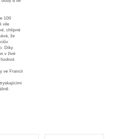
é doby a se
ze 100
 vile
vé, chlípné
nává, že
cciův
o. Díky
s v živé
 hodnot.
y ve Francii
ryskajícími
ášně.