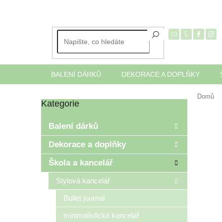
Přejít
na
obsah
BALENÍ DÁRKŮ
DEKORACE A DOPLŇKY
Domů
Kategorie
Přeskočit
P
kategorie
o
Balení dárků
s
t
Dekorace a doplňky
r
Škola a kancelář
a
n
Stylová kancelář
n
í
Bullet journal
p
minimalistická kancelář
a