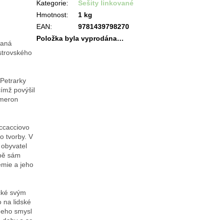
Kategorie
:
Sešity linkované
Hmotnost
:
1 kg
EAN
:
9781439798270
Položka byla vyprodána…
vaná
strovského
 Petrarky
ímž povýšil
ameron
occacciovo
o tvorby. V
 obyvatel
obě sám
emie a jeho
cké svým
 na lidské
Jeho smysl