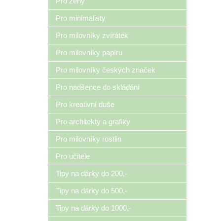
Pro ženy
Pro minimalisty
Pro milovníky zvířátek
Pro milovníky papíru
Pro milovníky českých značek
Pro nadšence do skládání
Pro kreativní duše
Pro architekty a grafiky
Pro milovníky rostlin
Pro učitele
Tipy na dárky do 200,-
Tipy na dárky do 500,-
Tipy na dárky do 1000,-