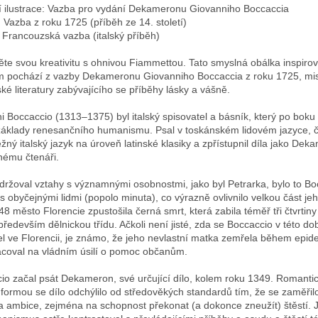
 ilustrace: Vazba pro vydání Dekameronu Giovanniho Boccaccia
 Vazba z roku 1725 (příběh ze 14. století)
 Francouzská vazba (italský příběh)
te svou kreativitu s ohnivou Fiammettou. Tato smyslná obálka inspiro
 pochází z vazby Dekameronu Giovanniho Boccaccia z roku 1725, mi
lské literatury zabývajícího se příběhy lásky a vášně.
i Boccaccio (1313–1375) byl italský spisovatel a básník, který po boku
 základy renesančního humanismu. Psal v toskánském lidovém jazyce, č
žný italský jazyk na úroveň latinské klasiky a zpřístupnil díla jako Dek
ému čtenáři.
udržoval vztahy s významnými osobnostmi, jako byl Petrarka, bylo to B
s obyčejnými lidmi (popolo minuta), co výrazně ovlivnilo velkou část jeh
8 město Florencie zpustošila černá smrt, která zabila téměř tři čtvrtiny
především dělnickou třídu. Ačkoli není jisté, zda se Boccaccio v této d
l ve Florencii, je známo, že jeho nevlastní matka zemřela během epid
acoval na vládním úsilí o pomoc občanům.
io začal psát Dekameron, své určující dílo, kolem roku 1349. Romanti
 formou se dílo odchýlilo od středověkých standardů tím, že se zaměřilo
 ambice, zejména na schopnost překonat (a dokonce zneužít) štěstí. 