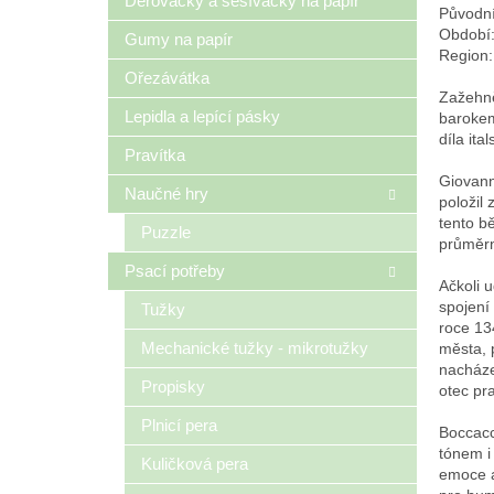
Děrovačky a sešívačky na papír
Původní
Období:
Gumy na papír
Region:
Ořezávátka
Zažehně
Lepidla a lepící pásky
barokem
díla ita
Pravítka
Giovann
Naučné hry
položil
tento bě
Puzzle
průměrn
Psací potřeby
Ačkoli 
spojení 
Tužky
roce 134
Mechanické tužky - mikrotužky
města, 
nacháze
Propisky
otec pr
Plnicí pera
Boccacc
tónem i
Kuličková pera
emoce a