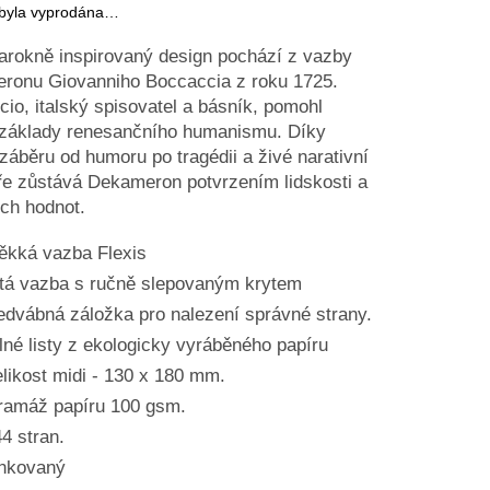
 byla vyprodána…
arokně inspirovaný design pochází z vazby
ronu Giovanniho Boccaccia z roku 1725.
io, italský spisovatel a básník, pomohl
 základy renesančního humanismu. Díky
áběru od humoru po tragédii a živé narativní
ře zůstává Dekameron potvrzením lidskosti a
ch hodnot.
ěkká vazba Flexis
tá vazba s ručně slepovaným krytem
dvábná záložka pro nalezení správné strany.
lné listy z ekologicky vyráběného papíru
likost midi - 130 x 180 mm.
ramáž papíru 100 gsm.
4 stran.
inkovaný