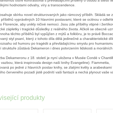
anismus ostře kontrastoval s převládajícími příběhy o osudu a štěstí t
ěkými hodnotami odvahy, víry a transcendence.
bsahuje sbírku novel strukturovaných jako rámcový příběh. Skládá se 
 příběhů vyprávěných 10 hlavními postavami, které se ocitnou v odlehlé
o Florencie, aby unikly ničivé nemoci. Jsou zde příběhy vtipné i žertíko
cké zápletky i tragické důsledky z reálného života. Ačkoli se obecně uz
noha těchto příběhů byl vypůjčen z mýtů a folklóru, je to právě Bocca
ovaný styl psaní, který z tohoto díla dělá jedinečné a charakteristické díl
ozsahu od humoru po tragédii a převládajícímu smyslu pro humanismu
ní struktuře zůstává Dekameron i dnes potvrzením lidskosti a morálních
zba Dekameronu z 18. století je nyní uložena v Musée Condé v Chantill
s vazbou, která inspirovala design naší knihy Evangeline). Fiammetta,
vaná po jedné z hlavních postav knihy, se zlatými květy a arabeskami t
ého červeného pozadí jistě podnítí vaši fantazii a nechá plynout vaše v
isející produkty