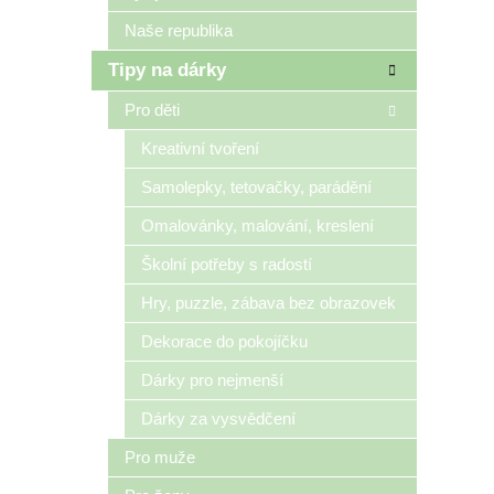
per
dík
Naše republika
Tipy na dárky
Pro děti
Kreativní tvoření
Samolepky, tetovačky, parádění
Omalovánky, malování, kreslení
Školní potřeby s radostí
Hry, puzzle, zábava bez obrazovek
Dekorace do pokojíčku
Dárky pro nejmenší
Dárky za vysvědčení
Pro muže