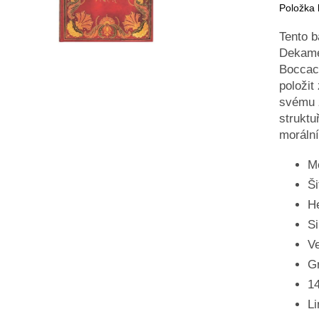
Položka
Tento b
Dekame
Boccacc
položit
svému z
struktu
morální
M
Ši
He
Si
Ve
G
14
L