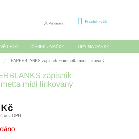
NÁKUPNÍ
Prázdný košík
Přihlášení
KOŠÍK
OVÉ LÉTO
ČESKÉ ZNAČKY
TIPY NA DÁRKY
NOVINK
PAPERBLANKS zápisník Fiammetta midi linkovaný
ERBLANKS zápisník
metta midi linkovaný
 Kč
Kč bez DPH
odáno