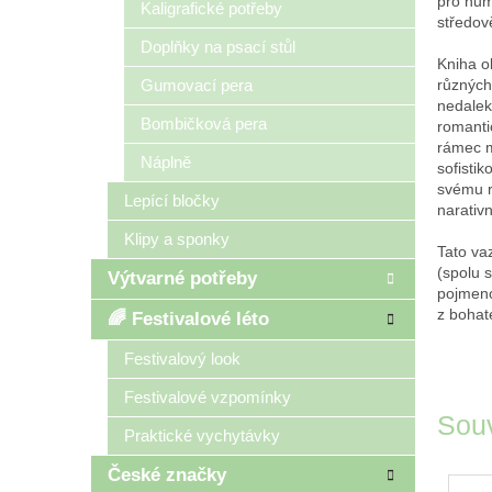
pro hum
Kaligrafické potřeby
středov
Doplňky na psací stůl
Kniha o
Gumovací pera
různých
nedalek
Bombičková pera
romanti
rámec m
Náplně
sofistik
svému r
Lepící bločky
narativ
Klipy a sponky
Tato va
(spolu 
Výtvarné potřeby
pojmeno
z bohat
🌈 Festivalové léto
Festivalový look
Festivalové vzpomínky
Souv
Praktické vychytávky
České značky