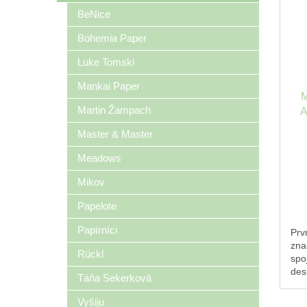
BeNice
Bohemia Paper
Luke Tomski
Mankai Paper
M
Martin Žampach
A
Master & Master
Meadows
Mikov
Papelote
Papírníci
Prv
zna
Rückl
spo
des
Táňa Sekerková
fun
mas
Vyšiju