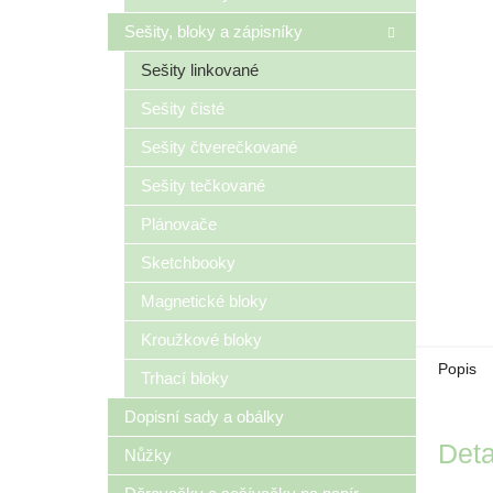
Sešity, bloky a zápisníky
Sešity linkované
Sešity čisté
Sešity čtverečkované
Sešity tečkované
Plánovače
Sketchbooky
Magnetické bloky
Kroužkové bloky
Popis
Trhací bloky
Dopisní sady a obálky
Deta
Nůžky