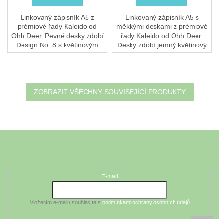
Linkovaný zápisník A5 z
Linkovaný zápisník A5 s
prémiové řady Kaleido od
měkkými deskami z prémiové
Ohh Deer. Pevné desky zdobí
řady Kaleido od Ohh Deer.
Design No. 8 s květinovým
Desky zdobí jemný květinový
motivem Marsh Daisies
motiv magnólie. Lehký a
(bahenní kopretiny). Uvnitř
praktický společník do kabelky
192 linkovaných stran...
i batohu. Hodí...
ZOBRAZIT VŠECHNY SOUVISEJÍCÍ PRODUKTY
Z
á
Odebírat newsletter
p
a
t
E-mail
í
Vložením e-mailu souhlasíte s
podmínkami ochrany osobních údajů