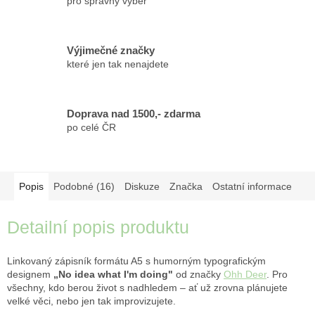
pro správný výběr
Výjimečné značky
které jen tak nenajdete
Doprava nad 1500,- zdarma
po celé ČR
Popis
Podobné (16)
Diskuze
Značka
Ostatní informace
Detailní popis produktu
Linkovaný zápisník formátu A5 s humorným typografickým
designem
„No idea what I'm doing"
od značky
Ohh Deer
. Pro
všechny, kdo berou život s nadhledem – ať už zrovna plánujete
velké věci, nebo jen tak improvizujete.