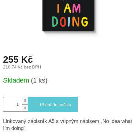
léto
České
značky
Tipy
na
dárky
255 Kč
Novinky
210,74 Kč bez DPH
Měrná
Skladem
(1 ks)
Prodejny
cena:
Přihlášení
Přidat do košíku
Linkovaný zápisník A5 s vtipným nápisem „No idea what
I'm doing".