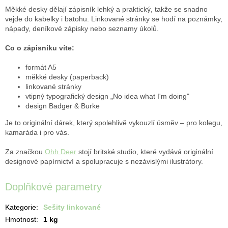
Měkké desky dělají zápisník lehký a praktický, takže se snadno
vejde do kabelky i batohu. Linkované stránky se hodí na poznámky,
nápady, deníkové zápisky nebo seznamy úkolů.
Co o zápisníku víte:
formát A5
měkké desky (paperback)
linkované stránky
vtipný typografický design „No idea what I'm doing"
design Badger & Burke
Je to originální dárek, který spolehlivě vykouzlí úsměv – pro kolegu,
kamaráda i pro vás.
Za značkou
Ohh Deer
stojí britské studio, které vydává originální
designové papírnictví a spolupracuje s nezávislými ilustrátory.
Doplňkové parametry
Kategorie
:
Sešity linkované
Hmotnost
:
1 kg