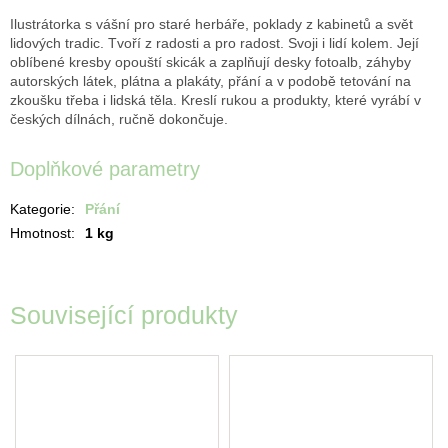
Ilustrátorka s vášní pro staré herbáře, poklady z kabinetů a svět
lidových tradic. Tvoří z radosti a pro radost. Svoji i lidí kolem. Její
oblíbené kresby opouští skicák a zaplňují desky fotoalb, záhyby
autorských látek, plátna a plakáty, přání a v podobě tetování na
zkoušku třeba i lidská těla. Kreslí rukou a produkty, které vyrábí v
českých dílnách, ručně dokončuje.
Doplňkové parametry
Kategorie
:
Přání
Hmotnost
:
1 kg
Související produkty