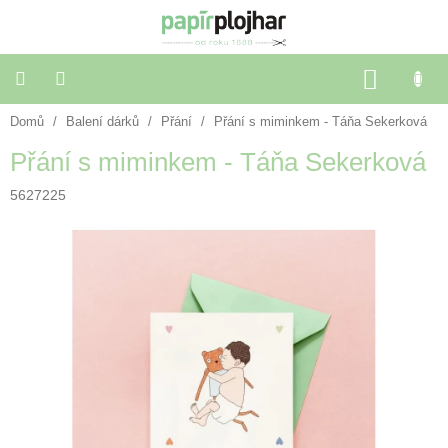
Přejít
na
obsah
NÁKU
KOŠÍK
Domů
/
Balení dárků
/
Přání
/
Přání s miminkem - Táňa Sekerková
Balení
dárků
Přání s miminkem - Táňa Sekerková
Dekorace
5627225
a
doplňky
Škola
a
kancelář
Výtvarné
potřeby
🌈
Festivalové