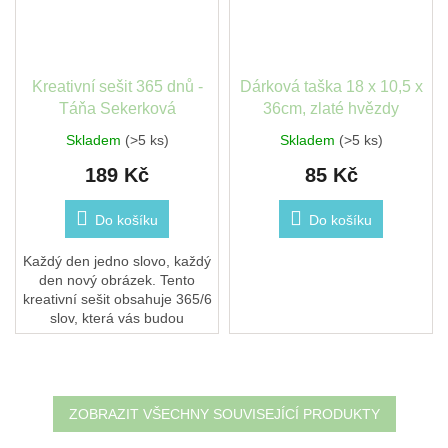
Kreativní sešit 365 dnů -
Dárková taška 18 x 10,5 x
Táňa Sekerková
36cm, zlaté hvězdy
Skladem
(>5 ks)
Skladem
(>5 ks)
189 Kč
85 Kč
Do košíku
Do košíku
Každý den jedno slovo, každý
den nový obrázek. Tento
kreativní sešit obsahuje 365/6
slov, která vás budou
inspirovat ke kreslení,
malování, rýmování, lepení
nebo jakémukoli...
ZOBRAZIT VŠECHNY SOUVISEJÍCÍ PRODUKTY