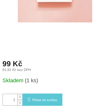
léto
České
značky
Tipy
na
dárky
Novinky
99 Kč
Prodejny
81,82 Kč bez DPH
Přihlášení
Měrná
Skladem
(1 ks)
cena:
Přidat do košíku