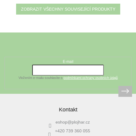
ZOBRAZIT VŠECHNY SOUVISEJÍCÍ PRODUKTY
Z
á
Odebírat newsletter
p
a
t
E-mail
í
Vložením e-mailu souhlasíte s
podmínkami ochrany osobních údajů
Kontakt
eshop
@
plojhar.cz
+420 739 360 055