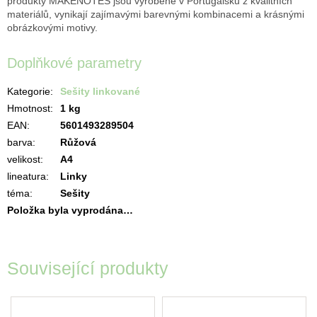
produkty MAKENOTES jsou vyrobené v Portugalsku z kvalitních
materiálů, vynikají zajímavými barevnými kombinacemi a krásnými
obrázkovými motivy.
Doplňkové parametry
Kategorie
:
Sešity linkované
Hmotnost
:
1 kg
EAN
:
5601493289504
barva
:
Růžová
velikost
:
A4
lineatura
:
Linky
téma
:
Sešity
Položka byla vyprodána…
Související produkty