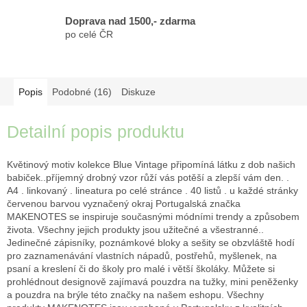
Doprava nad 1500,- zdarma
po celé ČR
Popis
Podobné (16)
Diskuze
Detailní popis produktu
Květinový motiv kolekce Blue Vintage připomíná látku z dob našich
babiček..příjemný drobný vzor růží vás potěší a zlepší vám den. .
A4 . linkovaný . lineatura po celé stránce . 40 listů . u každé stránky
červenou barvou vyznačený okraj Portugalská značka
MAKENOTES se inspiruje současnými módními trendy a způsobem
života. Všechny jejich produkty jsou užitečné a všestranné..
Jedinečné zápisníky, poznámkové bloky a sešity se obzvláště hodí
pro zaznamenávání vlastních nápadů, postřehů, myšlenek, na
psaní a kreslení či do školy pro malé i větší školáky. Můžete si
prohlédnout designově zajímavá pouzdra na tužky, mini peněženky
a pouzdra na brýle této značky na našem eshopu. Všechny