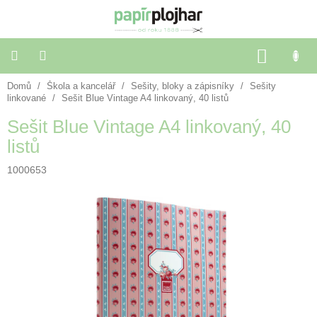
Přejít
na
obsah
NÁKU
KOŠÍK
Domů
/
Škola a kancelář
/
Sešity, bloky a zápisníky
/
Sešity
Balení
dárků
linkované
/
Sešit Blue Vintage A4 linkovaný, 40 listů
Sešit Blue Vintage A4 linkovaný, 40
Dekorace
listů
a
doplňky
1000653
Škola
a
kancelář
Výtvarné
potřeby
🌈
Festivalové