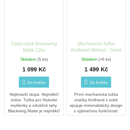
Sada tužek Blackwing
Mechanická tužka
Matte 12ks
Andhand Method - černá
Skladem
(5 ks)
Skladem
(>5 ks)
1 099 Kč
1 499 Kč
Do košíku
Do košíku
Nejtmavší stopa. Nejměkčí
První mechanická tužka
srdce. Tužka pro hluboké
značky Andhand v sobě
myšlenky a odvážné tahy.
spojuje minimalistický design
Blackwing Matte je nejměkčí
s výjimečnou funkčností.
tužka z celé kolekce – ideální
Vyrobená z masivního hliníku,
pro umělce, hudebníky a
perfektně padne do ruky díky
všechny, kteří...
ideálnímu poměru...