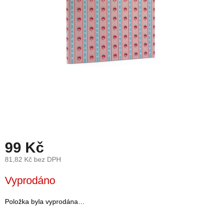
léto
České
značky
Tipy
na
dárky
Novinky
Prodejny
99 Kč
Přihlášení
81,82 Kč bez DPH
Měrná
Vyprodáno
cena:
Položka byla vyprodána…