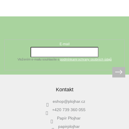
Z
á
Odebírat newsletter
p
a
t
E-mail
í
Vložením e-mailu souhlasíte s
podmínkami ochrany osobních údajů
Kontakt
eshop
@
plojhar.cz
+420 739 360 055
Papír Plojhar
papirplojhar