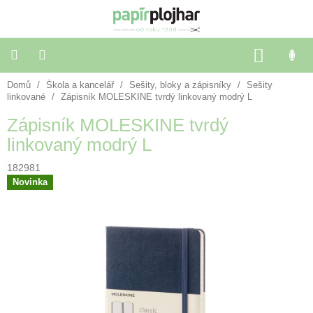
Přejít
na
obsah
NÁKU
KOŠÍK
Domů
/
Škola a kancelář
/
Sešity, bloky a zápisníky
/
Sešity
Balení
dárků
linkované
/
Zápisník MOLESKINE tvrdý linkovaný modrý L
Zápisník MOLESKINE tvrdý
Dekorace
linkovaný modrý L
a
doplňky
182981
Novinka
Škola
a
kancelář
Výtvarné
potřeby
🌈
Festivalové