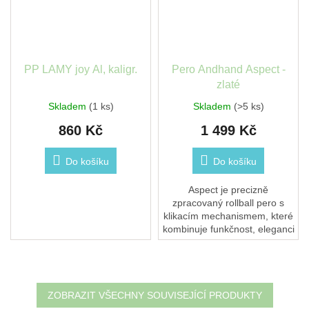
PP LAMY joy Al, kaligr.
Pero Andhand Aspect -
zlaté
Skladem
(1 ks)
Skladem
(>5 ks)
860 Kč
1 499 Kč
Do košíku
Do košíku
Aspect je precizně
zpracovaný rollball pero s
klikacím mechanismem, které
kombinuje funkčnost, eleganci
a radost z každodenního
psaní – ať jste kdekoliv.
Vyrobeno s...
ZOBRAZIT VŠECHNY SOUVISEJÍCÍ PRODUKTY