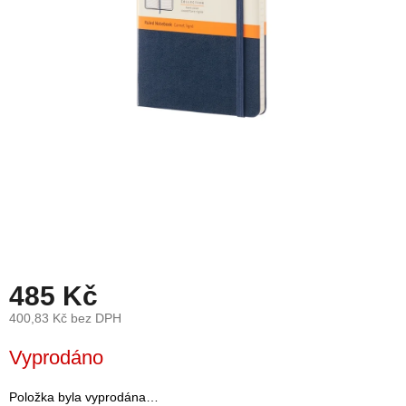
léto
České
značky
Tipy
na
dárky
Novinky
Prodejny
Přihlášení
485 Kč
400,83 Kč bez DPH
Měrná
Vyprodáno
cena:
Položka byla vyprodána…