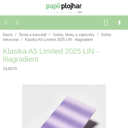
Přejít
na
obsah
NÁKU
KOŠÍK
Domů
/
Škola a kancelář
/
Sešity, bloky a zápisníky
/
Sešity
Balení
dárků
linkované
/
Klasika A5 Limited 2025 LIN - lilagradient
Klasika A5 Limited 2025 LIN -
Dekorace
lilagradient
a
doplňky
S14579
Škola
a
kancelář
Výtvarné
potřeby
🌈
Festivalové