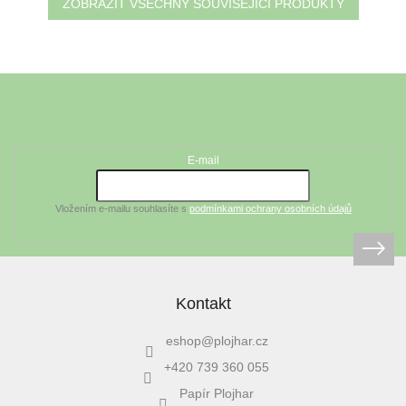
ZOBRAZIT VŠECHNY SOUVISEJÍCÍ PRODUKTY
Z
á
Odebírat newsletter
p
a
t
E-mail
í
Vložením e-mailu souhlasíte s
podmínkami ochrany osobních údajů
Kontakt
eshop
@
plojhar.cz
+420 739 360 055
Papír Plojhar