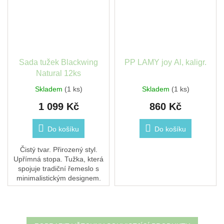
Sada tužek Blackwing
PP LAMY joy Al, kaligr.
Natural 12ks
Skladem
(1 ks)
Skladem
(1 ks)
1 099 Kč
860 Kč
Do košíku
Do košíku
Čistý tvar. Přirozený styl.
Upřímná stopa. Tužka, která
spojuje tradiční řemeslo s
minimalistickým designem.
Blackwing Natural je nejtvrdší
ze všech modelů Blackwing –
ideální...