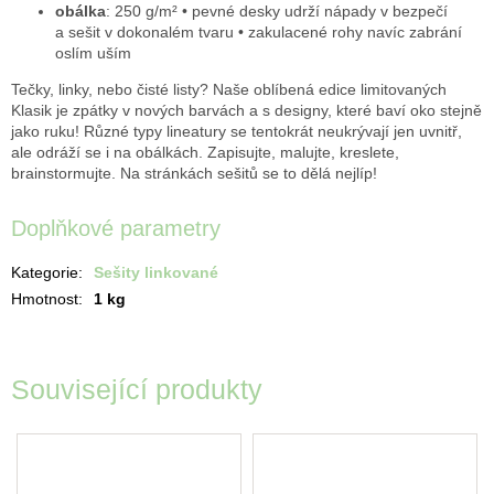
obálka
: 250 g/m² • pevné desky udrží nápady v bezpečí
a sešit v dokonalém tvaru • zakulacené rohy navíc zabrání
oslím uším
Tečky, linky, nebo čisté listy? Naše oblíbená edice limitovaných
Klasik je zpátky v nových barvách a s designy, které baví oko stejně
jako ruku! Různé typy lineatury se tentokrát neukrývají jen uvnitř,
ale odráží se i na obálkách. Zapisujte, malujte, kreslete,
brainstormujte. Na stránkách sešitů se to dělá nejlíp!
Doplňkové parametry
Kategorie
:
Sešity linkované
Hmotnost
:
1 kg
Související produkty