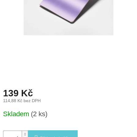
léto
České
značky
Tipy
na
dárky
Novinky
Prodejny
139 Kč
Přihlášení
114,88 Kč bez DPH
Měrná
Skladem
(2 ks)
cena: