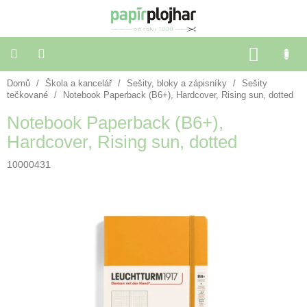
Přejít
na
obsah
NÁKU
KOŠÍK
Domů
/
Škola a kancelář
/
Sešity, bloky a zápisníky
/
Sešity
Balení
dárků
tečkované
/
Notebook Paperback (B6+), Hardcover, Rising sun, dotted
Notebook Paperback (B6+),
Dekorace
Hardcover, Rising sun, dotted
a
doplňky
10000431
Škola
a
kancelář
Výtvarné
potřeby
🌈
Festivalové