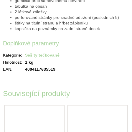
gumička proti samovolnému otevírání
tabulka na obsah
2 látkové záložky
perforované stránky pro snadné odtržení (posledních 8)
štítky na titulní stranu a hřbet zápisníku
kapsička na poznámky na zadní straně desek
Doplňkové parametry
Kategorie
:
Sešity tečkované
Hmotnost
:
1 kg
EAN
:
4004117635519
Související produkty