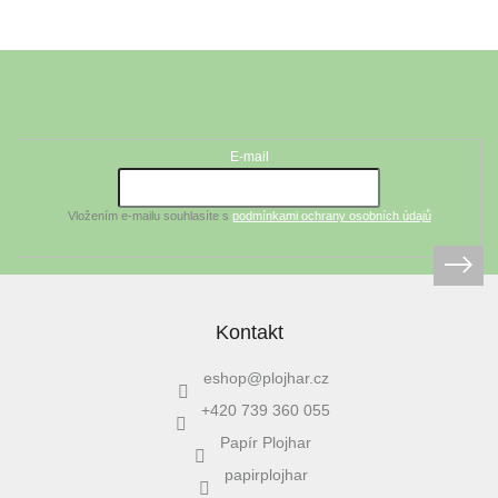
Z
á
Odebírat newsletter
p
a
t
E-mail
í
Vložením e-mailu souhlasíte s
podmínkami ochrany osobních údajů
Kontakt
eshop
@
plojhar.cz
+420 739 360 055
Papír Plojhar
papirplojhar