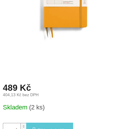
léto
České
značky
Tipy
na
dárky
Novinky
Prodejny
489 Kč
Přihlášení
404,13 Kč bez DPH
Měrná
Skladem
(2 ks)
cena: