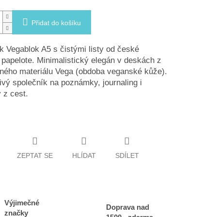
Přidat do košíku
k Vegablok A5 s čistými listy od české
papelote. Minimalistický elegán v deskách z
lného materiálu Vega (obdoba veganské kůže).
ivý společník na poznámky, journaling i
 z cest.
ZEPTAT SE
HLÍDAT
SDÍLET
Výjimečné
Doprava nad
značky