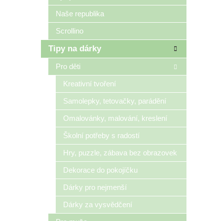
Naše republika
Scrollino
Tipy na dárky
Pro děti
Kreativní tvoření
Samolepky, tetovačky, parádění
Omalovánky, malování, kreslení
Školní potřeby s radostí
Hry, puzzle, zábava bez obrazovek
Dekorace do pokojíčku
Dárky pro nejmenší
Dárky za vysvědčení