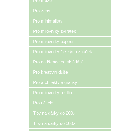
Pro muže
Pro ženy
Pro minimalisty
Pro milovníky zvířátek
Pro milovníky papíru
Pro milovníky českých značek
Pro nadšence do skládání
Pro kreativní duše
Pro architekty a grafiky
Pro milovníky rostlin
Pro učitele
Tipy na dárky do 200,-
Tipy na dárky do 500,-