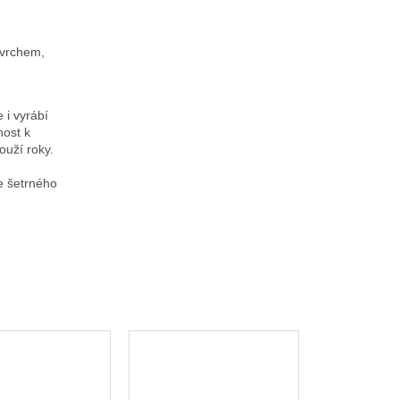
ovrchem,
)
 i vyrábí
nost k
ouží roky.
e šetrného