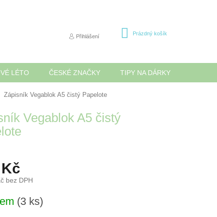
NÁKUPNÍ
Prázdný košík
Přihlášení
KOŠÍK
OVÉ LÉTO
ČESKÉ ZNAČKY
TIPY NA DÁRKY
NOVINK
Zápisník Vegablok A5 čistý Papelote
sník Vegablok A5 čistý
lote
 Kč
Kč bez DPH
dem
(3 ks)