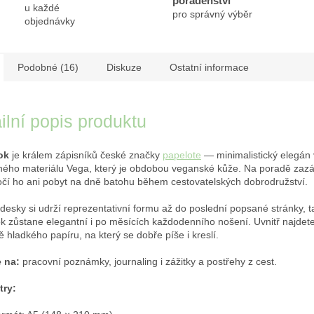
poradenství
u každé
pro správný výběr
objednávky
Podobné (16)
Diskuze
Ostatní informace
ilní popis produktu
ok
je králem zápisníků české značky
papelote
— minimalistický elegán 
lného materiálu Vega, který je obdobou veganské kůže. Na poradě zazář
čí ho ani pobyt na dně batohu během cestovatelských dobrodružství.
desky si udrží reprezentativní formu až do poslední popsané stránky, 
k zůstane elegantní i po měsících každodenního nošení. Uvnitř najdete č
 hladkého papíru, na který se dobře píše i kreslí.
 na:
pracovní poznámky, journaling i zážitky a postřehy z cest.
try: