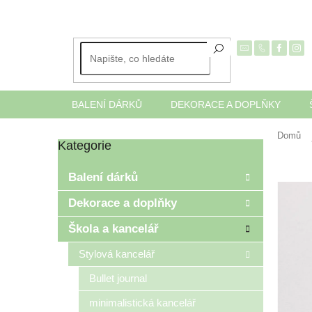
Přejít
na
obsah
BALENÍ DÁRKŮ
DEKORACE A DOPLŇKY
Domů
Kategorie
Přeskočit
P
kategorie
o
Balení dárků
s
t
Dekorace a doplňky
r
Škola a kancelář
a
n
Stylová kancelář
n
í
Bullet journal
p
minimalistická kancelář
a