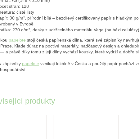
ormát: A5 (148 × 210 mm)
očet stran: 128
ineatura: čisté listy
apír: 90 g/m², přírodní bílá – bezdřevý certifikovaný papír s hladkým p
yrobený v Evropě
bálka: 270 g/m², desky z udržitelného materiálu Vega (na bázi celulózy
čkou
papelote
stojí česká papírenská dílna, která své zápisníky navrhuje
Praze. Klade důraz na poctivé materiály, nadčasový design a ohledupl
— a právě díky tomu z její dílny vychází kousky, které vydrží a dobře sl
 zápisníky
papelote
vznikají lokálně v Česku a použitý papír pochází z
 hospodářství.
isející produkty