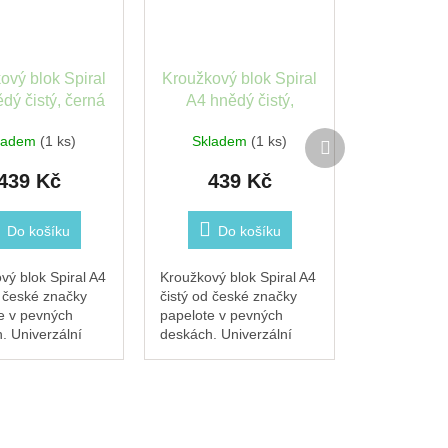
ový blok Spiral
Kroužkový blok Spiral
dý čistý, černá
A4 hnědý čistý,
čka Papelote
vínová gumička
Další
ladem
(1 ks)
Skladem
(1 ks)
Papelote
produkt
439 Kč
439 Kč
Do košíku
Do košíku
vý blok Spiral A4
Kroužkový blok Spiral A4
d české značky
čistý od české značky
e v pevných
papelote v pevných
. Univerzální
deskách. Univerzální
k na poznámky,
zápisník na poznámky,
plány i bullet
náčrty, plány i bullet
. Hnědé desky
journal. Hnědé desky
e praktická
doplňuje praktická...