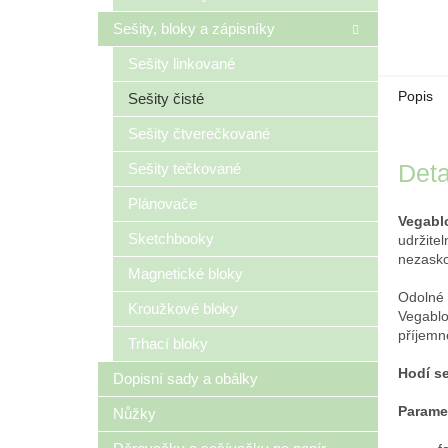
Sešity, bloky a zápisníky
Sešity linkované
Popis
Sešity čisté
Sešity čtverečkované
Deta
Sešity tečkované
Plánovače
Vegabl
Sketchbooky
udržite
nezasko
Magnetické bloky
Odolné 
Kroužkové bloky
Vegablo
příjemně
Trhací bloky
Hodí se
Dopisní sady a obálky
Parame
Nůžky