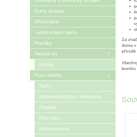
Děrovačky a sešívačky na papír
f
p
Gumy na papír
l
p
Ořezávátka
v
o
Lepidla a lepící pásky
Za zna
Pravítka
doma v 
přírodě 
Naučné hry
Všechny
Puzzle
lesního
Psací potřeby
Tužky
Mechanické tužky - mikrotužky
Souv
Propisky
Plnicí pera
Kuličková pera