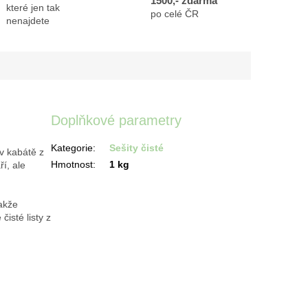
1500,- zdarma
které jen tak
po celé ČR
nenajdete
Doplňkové parametry
Kategorie
:
Sešity čisté
v kabátě z
Hmotnost
:
1 kg
í, ale
takže
isté listy z