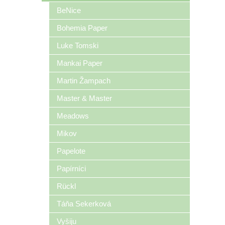
BeNice
Bohemia Paper
Luke Tomski
Mankai Paper
Martin Žampach
Master & Master
Meadows
Mikov
Papelote
Papírníci
Rückl
Táňa Sekerková
Vyšiju