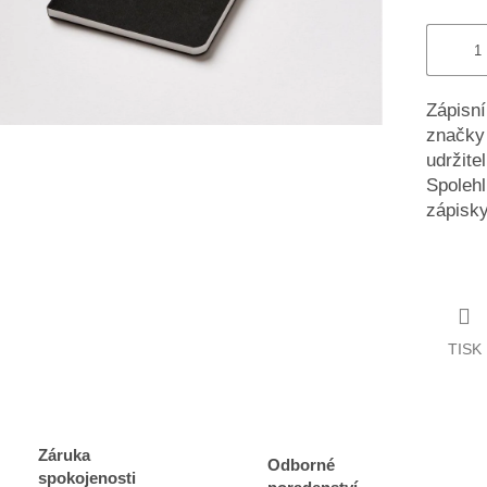
Zápisní
značky 
udržite
Spolehl
zápisky
TISK
Záruka
Odborné
spokojenosti