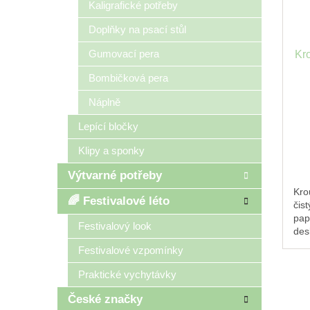
Kaligrafické potřeby
Doplňky na psací stůl
Gumovací pera
Kr
Bombičková pera
t
Náplně
Lepící bločky
Klipy a sponky
Výtvarné potřeby
Kro
🌈 Festivalové léto
čis
pap
Festivalový look
des
záp
Festivalové vzpomínky
náčr
jou
Praktické vychytávky
dop
České značky