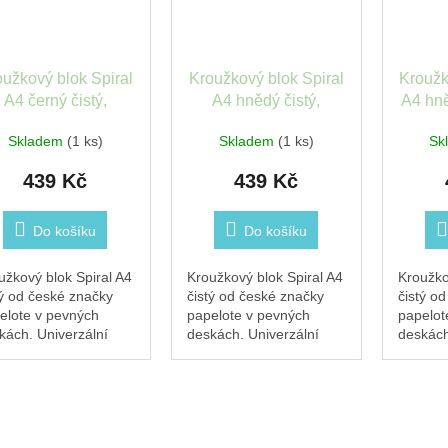
oužkový blok Spiral
Kroužkový blok Spiral
Kroužk
A4 černý čistý,
A4 hnědý čistý,
A4 hně
yrkysová gumička
tyrkysová gumička
gumi
Skladem
(1 ks)
Skladem
(1 ks)
Sk
Papelote
Papelote
439 Kč
439 Kč
Do košíku
Do košíku
užkový blok Spiral A4
Kroužkový blok Spiral A4
Kroužko
tý od české značky
čistý od české značky
čistý o
elote v pevných
papelote v pevných
papelot
kách. Univerzální
deskách. Univerzální
deskách
isník na poznámky,
zápisník na poznámky,
zápisní
ty, plány i bullet
náčrty, plány i bullet
náčrty, 
rnal. Černé desky
journal. Hnědé desky
journal
lňuje praktická...
doplňuje praktická...
doplňuj
černá...