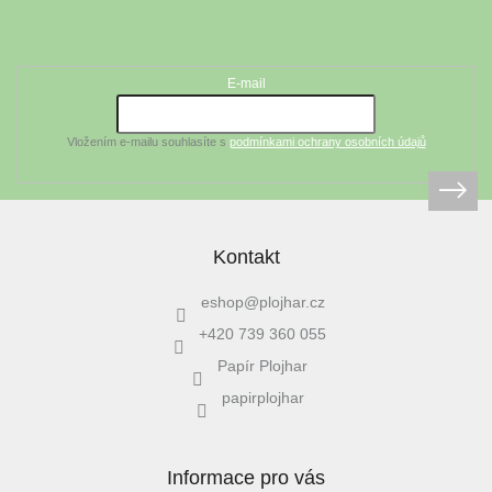
á
Odebírat newsletter
p
a
t
E-mail
í
Vložením e-mailu souhlasíte s
podmínkami ochrany osobních údajů
Kontakt
eshop
@
plojhar.cz
+420 739 360 055
Papír Plojhar
papirplojhar
Informace pro vás