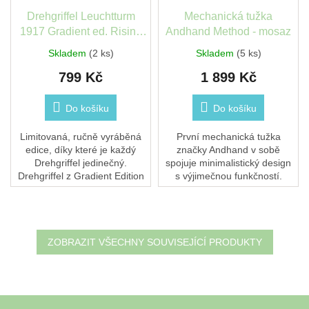
Drehgriffel Leuchtturm
Mechanická tužka
1917 Gradient ed. Rising
Andhand Method - mosaz
sun
Skladem
(2 ks)
Skladem
(5 ks)
799 Kč
1 899 Kč
Do košíku
Do košíku
Limitovaná, ručně vyráběná
První mechanická tužka
edice, díky které je každý
značky Andhand v sobě
Drehgriffel jedinečný.
spojuje minimalistický design
Drehgriffel z Gradient Edition
s výjimečnou funkčností.
je kuličkové pero vyrobené z
Vyrobená z masivního hliníku,
přesně frézovaného hliníku a
perfektně padne do ruky díky
mosazi. Je...
ideálnímu poměru...
ZOBRAZIT VŠECHNY SOUVISEJÍCÍ PRODUKTY
Z