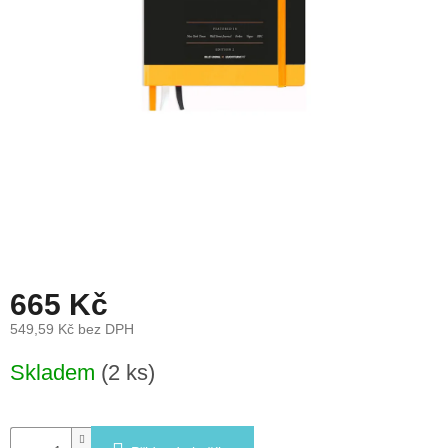
léto
České
značky
Tipy
na
dárky
Novinky
Prodejny
665 Kč
Přihlášení
549,59 Kč bez DPH
Měrná
Skladem
(2 ks)
cena: