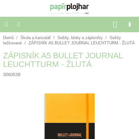
Přejít
na
obsah
NÁKU
KOŠÍK
Domů
/
Škola a kancelář
/
Sešity, bloky a zápisníky
/
Sešity
Balení
dárků
tečkované
/
ZÁPISNÍK A5 BULLET JOURNAL LEUCHTTURM - ŽLUTÁ
ZÁPISNÍK A5 BULLET JOURNAL
Dekorace
LEUCHTTURM - ŽLUTÁ
a
doplňky
3060538
Škola
a
kancelář
Výtvarné
potřeby
🌈
Festivalové