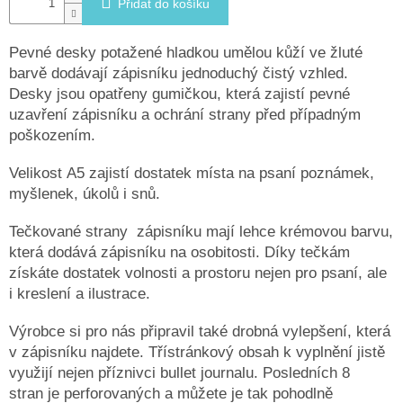
Přidat do košíku
Pevné desky potažené hladkou umělou kůží ve žluté
barvě dodávají zápisníku jednoduchý čistý vzhled.
Desky jsou opatřeny gumičkou, která zajistí pevné
uzavření zápisníku a ochrání strany před případným
poškozením.
Velikost
A5
zajistí dostatek místa na psaní poznámek,
myšlenek, úkolů i snů.
Tečkované strany zápisníku mají lehce krémovou barvu,
která dodává zápisníku na osobitosti. Díky tečkám
získáte dostatek volnosti a prostoru nejen pro psaní, ale
i kreslení a ilustrace.
Výrobce si pro nás připravil také drobná vylepšení, která
v zápisníku najdete. Třístránkový obsah k vyplnění jistě
využijí nejen příznivci bullet journalu. Posledních 8
stran je perforovaných a můžete je tak pohodlně